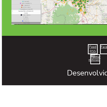
Feed
Fac
RSS
das
Twitter
notícias
Desenvolvi