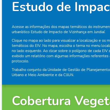
Estudo de Impac
Acesse as informações dos mapas temáticos do instrumen
urbanístico Estudo de Impacto de Vizinhança em Jundiaí.
Clique no mapa ao lado para visualizar a localização e os 
temáticos do EIV. No mapa, escolha o tema no menu local
no lado esquerdo. Ao clicar sobre o polígono de cada EIV 
exibido um relatório com algumas informações referentes
protocolo.
Trabalho conjunto da Unidade de Gestão de Planejamento
Urbano e Meio Ambiente e da CIJUN.
Cobertura Veget